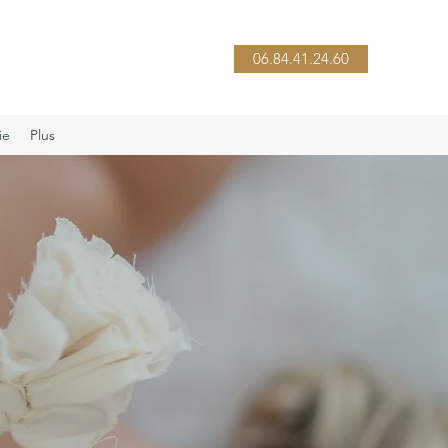
06.84.41.24.60
ie
Plus